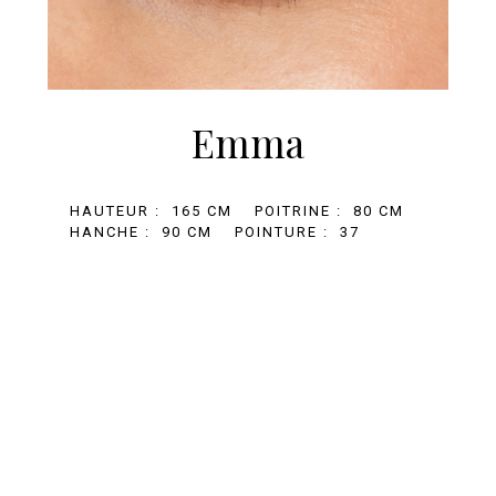
Emma
En poursuivant votre navigation, vous acceptez le
dépôt de cookies tiers destinés à vous proposer
des vidéos, des boutons de partage et des
contenus de plateformes sociales
HAUTEUR :
165 CM
POITRINE :
80 CM
HANCHE :
90 CM
POINTURE :
37
Accepter
+33 (0)1 81 69 67 32
BOOKING@AGENCE-MARILOU.COM
MENTIONS LÉGALES