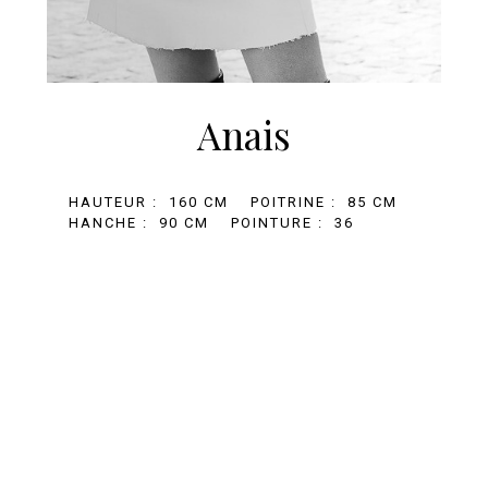
Anais
HAUTEUR :
160 CM
POITRINE :
85 CM
HANCHE :
90 CM
POINTURE :
36
+33 (0)1 81 69 67 32
BOOKING@AGENCE-MARILOU.COM