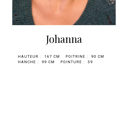
Johanna
HAUTEUR :
167 CM
POITRINE :
90 CM
HANCHE :
99 CM
POINTURE :
39
+33 (0)1 81 69 67 32
BOOKING@AGENCE-MARILOU.COM
MENTIONS LÉGALES
En poursuivant votre navigation, vous acceptez le
dépôt de cookies tiers destinés à vous proposer
des vidéos, des boutons de partage et des