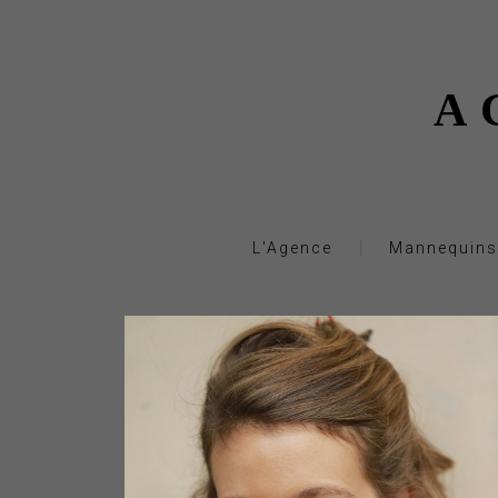
A
L'Agence
Mannequins