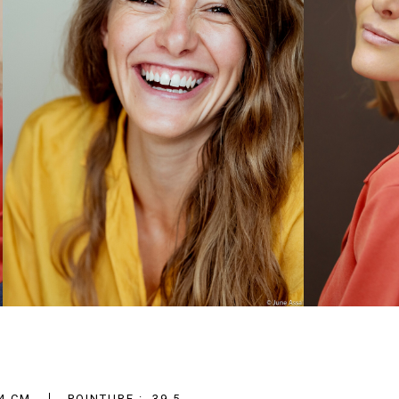
4 CM
POINTURE :
39.5