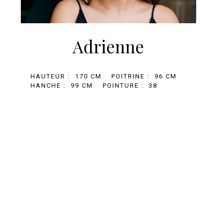
Adrienne
HAUTEUR :
170 CM
POITRINE :
96 CM
HANCHE :
99 CM
POINTURE :
38
+33 (0)1 81 69 67 32
BOOKING@AGENCE-MARILOU.COM
MENTIONS LÉGALES
MEDIASLIDE MODEL AGENCY SOFTWARE
© 2019 AGENCE MARILOU. ALL RIGHTS RESERVED