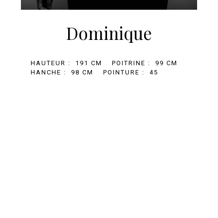
Dominique
HAUTEUR :
191 CM
POITRINE :
99 CM
HANCHE :
98 CM
POINTURE :
45
+33 (0)1 81 69 67 32
BOOKING@AGENCE-MARILOU.COM
MENTIONS LÉGALES
En poursuivant votre navigation, vous acceptez le
dépôt de cookies tiers destinés à vous proposer
des vidéos, des boutons de partage et des
contenus de plateformes sociales
MEDIASLIDE MODEL AGENCY SOFTWARE
© 2019 AGENCE MARILOU. ALL RIGHTS RESERVED
Accepter