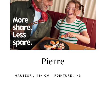
Pierre
HAUTEUR :
184 CM
POINTURE :
43
+33 (0)1 81 69 67 32
BOOKING@AGENCE-MARILOU.COM