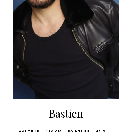
Bastien
HAUTEUR :
180 CM
POINTURE :
42.5