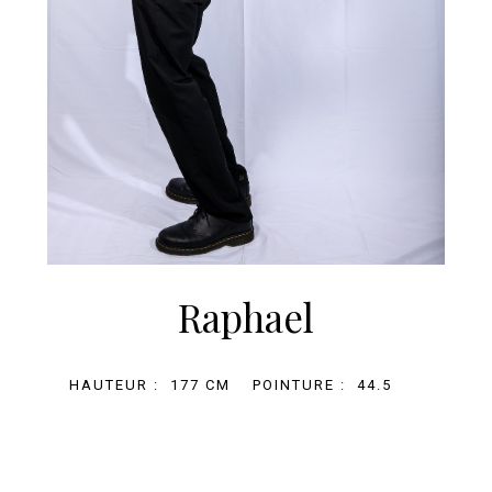
En poursuivant votre navigation, vous acceptez le
dépôt de cookies tiers destinés à vous proposer
Raphael
des vidéos, des boutons de partage et des
contenus de plateformes sociales
Accepter
HAUTEUR :
177 CM
POINTURE :
44.5
+33 (0)1 81 69 67 32