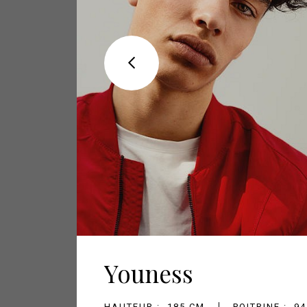
Youness
HAUTEUR :
185 CM
POITRINE :
94