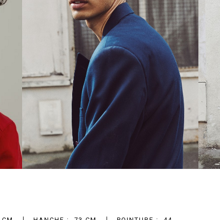
 CM
HANCHE :
73 CM
POINTURE :
44